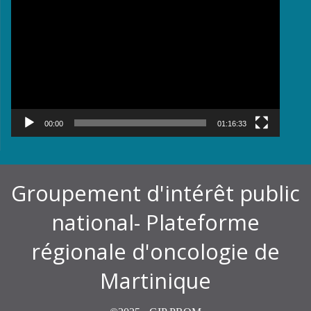
vidéo
00:00
01:16:33
Groupement d'intérêt public
national- Plateforme
régionale d'oncologie de
Martinique