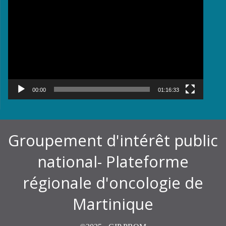
vidéo
00:00
01:16:33
Groupement d'intérêt public
national- Plateforme
régionale d'oncologie de
Martinique