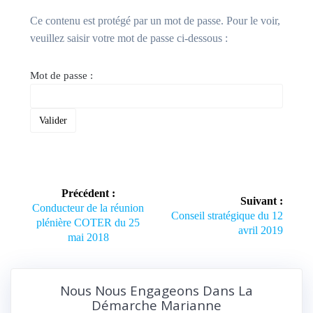
Ce contenu est protégé par un mot de passe. Pour le voir,
veuillez saisir votre mot de passe ci-dessous :
Mot de passe :
Navigation
Précédent :
Suivant :
de
Article
Conducteur de la réunion
Article
Conseil stratégique du 12
précédent :
plénière COTER du 25
suivant :
avril 2019
l’article
mai 2018
Nous Nous Engageons Dans La
Démarche Marianne