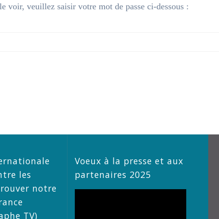
 voir, veuillez saisir votre mot de passe ci-dessous :
ernationale
Voeux à la presse et aux
ntre les
partenaires 2025
trouver notre
Lecteur
rance
vidéo
raphe TV)