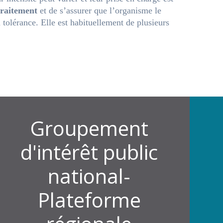
 traitement
et de s’assurer que l’organisme le
 tolérance. Elle est habituellement de plusieurs
Groupement
d'intérêt public
national-
Plateforme