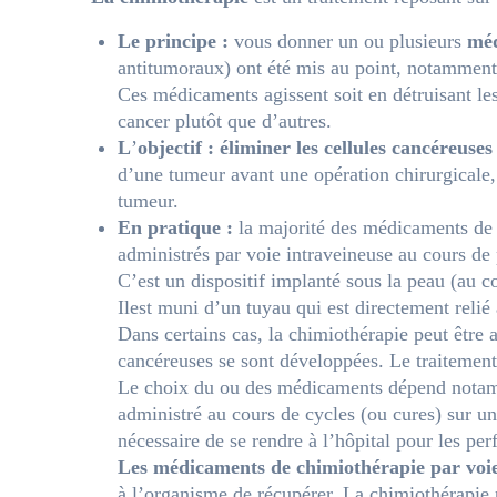
Le principe :
vous donner un ou plusieurs
méd
antitumoraux) ont été mis au point, notamment
Ces médicaments agissent soit en détruisant les 
cancer plutôt que d’autres.
L
’
objectif : éliminer les cellules cancéreuse
d’une tumeur avant une opération chirurgicale, à
tumeur.
En pratique :
la majorité des médicaments de c
administrés par voie intraveineuse au cours de p
C’est un dispositif implanté sous la peau (au co
Ilest muni d’un tuyau qui est directement relié
Dans certains cas, la chimiothérapie peut être
cancéreuses se sont développées. Le traitemen
Le choix du ou des médicaments dépend notammen
administré au cours de cycles (ou cures) sur un
nécessaire de se rendre à l’hôpital pour les per
Les médicaments de chimiothérapie par voi
à l’organisme de récupérer. La chimiothérapie p