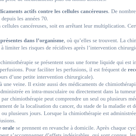
icaments actifs contre les cellules cancéreuses
. De nombre
 depuis les années 70.
cellules cancéreuses, soit en arrêtant leur multiplication. Cer
s présentes dans l’organisme
, où qu’elles se trouvent. La chim
 limiter les risques de récidives après l’intervention chirurgic
himiothérapie se présentent sous une forme liquide qui est in
erfusions. Pour faciliter les perfusions, il est fréquent de
rec
urs d’une petite intervention chirurgicale).
 à une veine. Il existe aussi des médicaments de chimiothérapi
 administrée en intra-musculaire ou directement dans la tumeur
t par chimiothérapie peut comprendre un seul ou plusieurs mé
t de la localisation du cancer, du stade de la maladie et de 
 ou plusieurs jours. Lorsque la chimiothérapie est administrée
fusions.
e orale
se prennent en revanche à domicile. Après chaque cycl
eut s’accompagner d’effets indésirables, qui sont connus, leur 