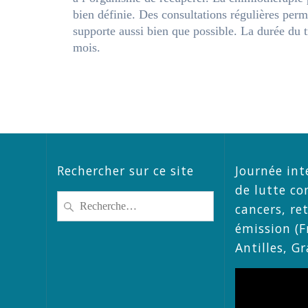
bien définie. Des consultations régulières pe
supporte aussi bien que possible. La durée du t
mois.
Rechercher sur ce site
Journée int
de lutte co
Recherche
cancers, re
pour
émission (F
:
Antilles, G
Lecteur
vidéo