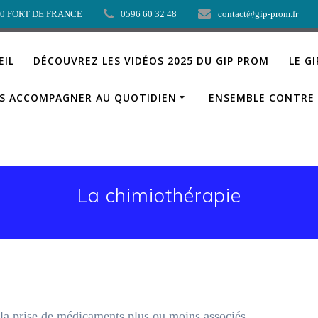
00 FORT DE FRANCE
0596 60 32 48
contact@gip-prom.fr
EIL
DÉCOUVREZ LES VIDÉOS 2025 DU GIP PROM
LE G
S ACCOMPAGNER AU QUOTIDIEN
ENSEMBLE CONTRE 
La chimiothérapie
r la prise de médicaments plus ou moins associés.