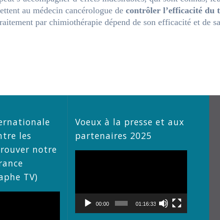
rmettent au médecin cancérologue de
contrôler l’efficacité du
raitement par chimiothérapie dépend de son efficacité et de sa
ernationale
Voeux à la presse et aux
ntre les
partenaires 2025
trouver notre
Lecteur
rance
vidéo
raphe TV)
00:00
01:16:33