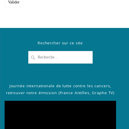
Rechercher sur ce site
Recherche
pour
:
Journée internationale de lutte contre les cancers,
retrouver notre émission (France Antilles, Graphe TV)
Lecteur
vidéo