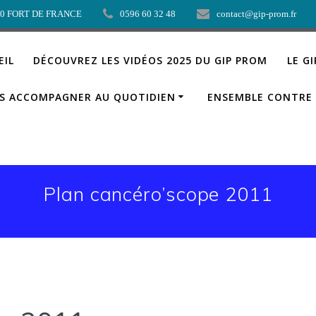
00 FORT DE FRANCE
0596 60 32 48
contact@gip-prom.fr
EIL
DÉCOUVREZ LES VIDÉOS 2025 DU GIP PROM
LE G
S ACCOMPAGNER AU QUOTIDIEN
ENSEMBLE CONTRE 
Plan cancéro’scope 2011