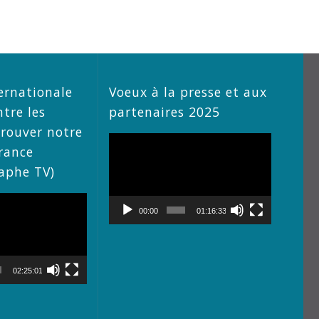
ernationale
Voeux à la presse et aux
ntre les
partenaires 2025
trouver notre
Lecteur
rance
vidéo
raphe TV)
00:00
01:16:33
02:25:01