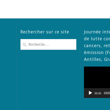
Rechercher sur ce site
Journée int
de lutte co
Recherche
cancers, re
pour
émission (F
:
Antilles, G
Lecteur
vidéo
00:00