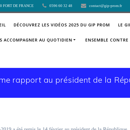
00 FORT DE FRANCE
0596 60 32 48
contact@gip-prom.fr
EIL
DÉCOUVREZ LES VIDÉOS 2025 DU GIP PROM
LE G
S ACCOMPAGNER AU QUOTIDIEN
ENSEMBLE CONTRE 
ème rapport au président de la Rép
2019 a été remis le 14 février au président de la République, 