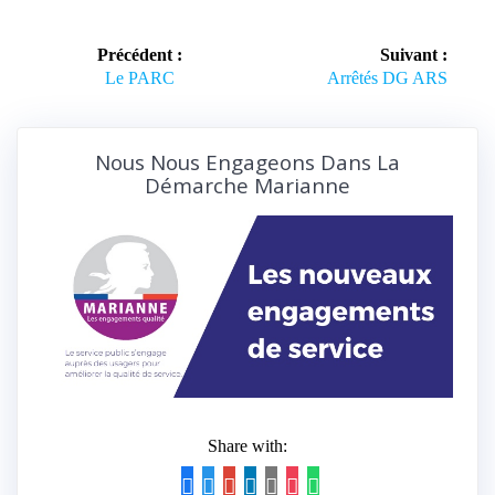
Navigation
Précédent :
Suivant :
de
Article
Article
Le PARC
Arrêtés DG ARS
précédent :
suivant :
l’article
Nous Nous Engageons Dans La
Démarche Marianne
Share with: