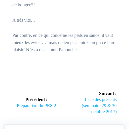
de bouger!!!
A très vite…
Par contre, en ce qui concerne les plats en sauce, il vaut
mieux les éviter,…. mais de temps à autres on pu ce faire
plaisir! N’est-ce pas mon Papouche….
Navigation
Suivant :
de
Article
Précédent :
Liste des présents
Article
suivant :
Préparation du PRS 2
(séminaire 29 & 30
l’article
précédent :
octobre 2017)