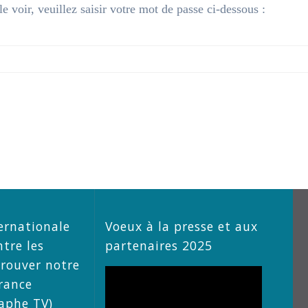
 voir, veuillez saisir votre mot de passe ci-dessous :
ernationale
Voeux à la presse et aux
ntre les
partenaires 2025
trouver notre
Lecteur
rance
vidéo
raphe TV)