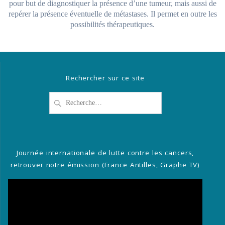
pour but de diagnostiquer la présence d’une tumeur, mais aussi de
repérer la présence éventuelle de métastases. Il permet en outre les
possibilités thérapeutiques.
Rechercher sur ce site
Recherche
pour
:
Journée internationale de lutte contre les cancers,
retrouver notre émission (France Antilles, Graphe TV)
Lecteur
vidéo