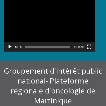
Lecteur
vidéo
00:00
01:16:33
Groupement d'intérêt public
national- Plateforme
régionale d'oncologie de
Martinique