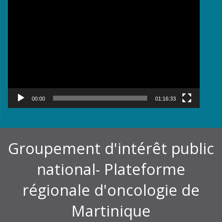
Lecteur
vidéo
00:00
01:16:33
Groupement d'intérêt public
national- Plateforme
régionale d'oncologie de
Martinique