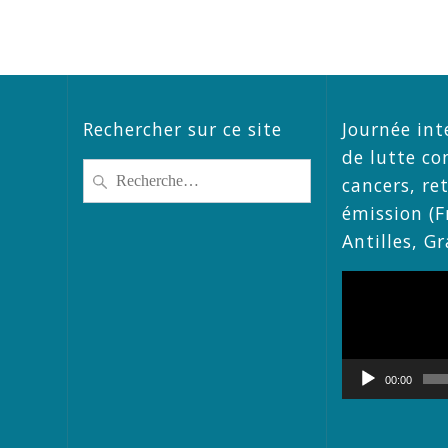
Rechercher sur ce site
Journée int
de lutte co
Recherche
cancers, re
pour
émission (F
:
Antilles, G
Lecteur
vidéo
00:00