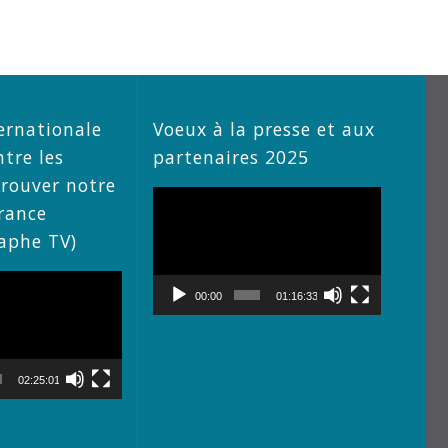
ernationale
Voeux à la presse et aux
ntre les
partenaires 2025
trouver notre
Lecteur
rance
vidéo
raphe TV)
00:00
01:16:33
02:25:01