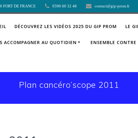
00 FORT DE FRANCE
0596 60 32 48
contact@gip-prom.fr
EIL
DÉCOUVREZ LES VIDÉOS 2025 DU GIP PROM
LE G
S ACCOMPAGNER AU QUOTIDIEN
ENSEMBLE CONTRE 
Plan cancéro’scope 2011