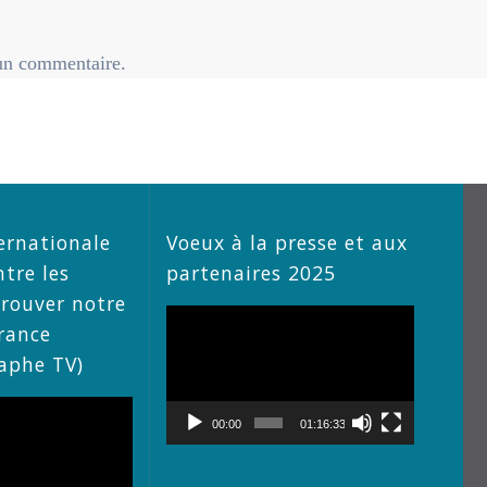
un commentaire.
ernationale
Voeux à la presse et aux
ntre les
partenaires 2025
trouver notre
Lecteur
rance
vidéo
raphe TV)
00:00
01:16:33