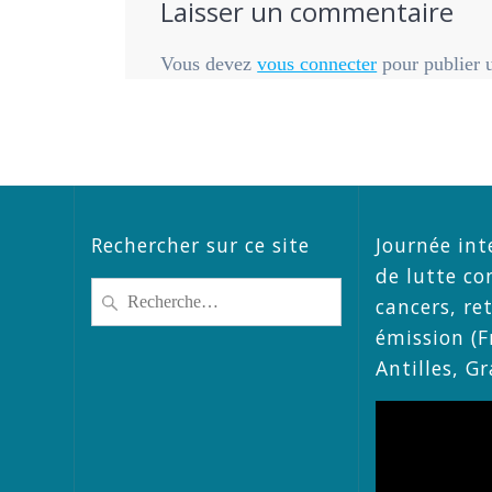
Laisser un commentaire
Vous devez
vous connecter
pour publier 
Rechercher sur ce site
Journée int
de lutte co
Recherche
cancers, re
pour
émission (F
:
Antilles, G
Lecteur
vidéo