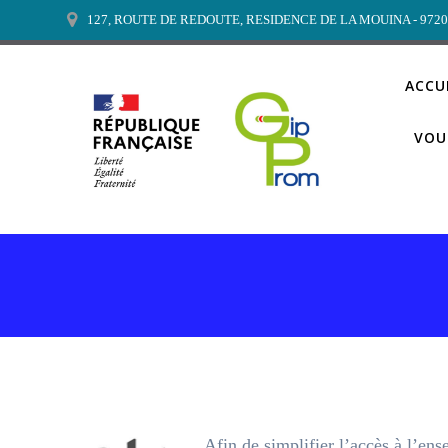
Passer
127, ROUTE DE REDOUTE, RESIDENCE DE LA MOUINA - 972
au
contenu
ACCU
VOU
Afin de simplifier l’accès à l’e