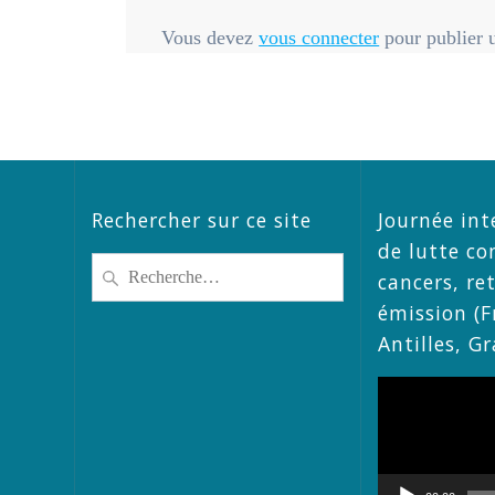
Vous devez
vous connecter
pour publier 
Rechercher sur ce site
Journée int
de lutte co
Recherche
cancers, re
pour
émission (F
:
Antilles, G
Lecteur
vidéo