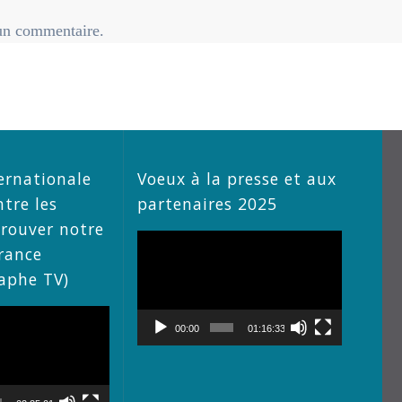
un commentaire.
ernationale
Voeux à la presse et aux
ntre les
partenaires 2025
trouver notre
Lecteur
rance
vidéo
raphe TV)
00:00
01:16:33