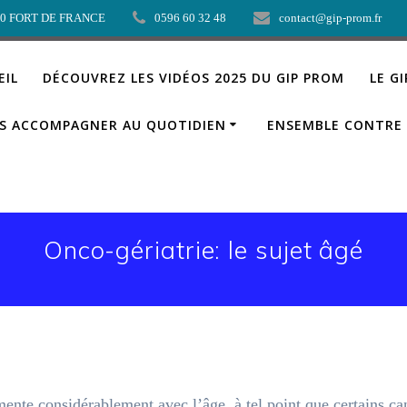
00 FORT DE FRANCE
0596 60 32 48
contact@gip-prom.fr
EIL
DÉCOUVREZ LES VIDÉOS 2025 DU GIP PROM
LE G
S ACCOMPAGNER AU QUOTIDIEN
ENSEMBLE CONTRE 
Onco-gériatrie: le sujet âgé
nte considérablement avec l’âge, à tel point que certains ca